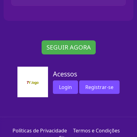
SEGUIR AGORA
Acessos
Login
Registrar-se
Políticas de Privacidade
Termos e Condições