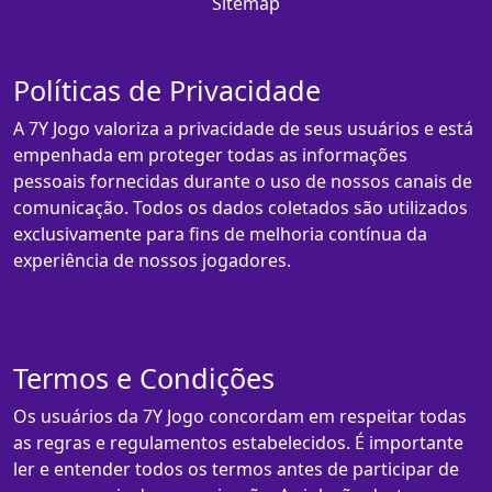
Sitemap
Políticas de Privacidade
A 7Y Jogo valoriza a privacidade de seus usuários e está
empenhada em proteger todas as informações
pessoais fornecidas durante o uso de nossos canais de
comunicação. Todos os dados coletados são utilizados
exclusivamente para fins de melhoria contínua da
experiência de nossos jogadores.
Termos e Condições
Os usuários da 7Y Jogo concordam em respeitar todas
as regras e regulamentos estabelecidos. É importante
ler e entender todos os termos antes de participar de