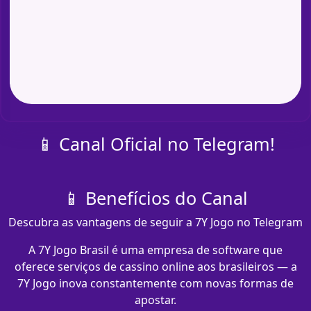
📱 Canal Oficial no Telegram!
📱 Benefícios do Canal
Descubra as vantagens de seguir a 7Y Jogo no Telegram
A 7Y Jogo Brasil é uma empresa de software que
oferece serviços de cassino online aos brasileiros — a
7Y Jogo inova constantemente com novas formas de
apostar.