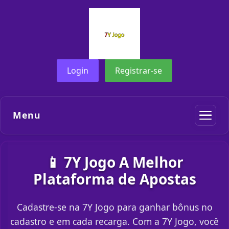
Login
Registrar-se
Menu
📱 7Y Jogo A Melhor
Plataforma de Apostas
Cadastre-se na 7Y Jogo para ganhar bônus no
cadastro e em cada recarga. Com a 7Y Jogo, você