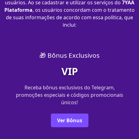
usuários. Ao se cadastrar e utilizar os serviços do
7YAA
Plataforma
, os usuários concordam com o tratamento
de suas informações de acordo com essa política, que
inclui:
🎁 Bônus Exclusivos
VIP
Receba bônus exclusivos do Telegram,
promoções especiais e códigos promocionais
únicos!
Ver Bônus