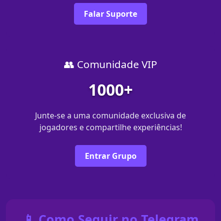
Falar Suporte
👥 Comunidade VIP
1000+
Junte-se a uma comunidade exclusiva de
jogadores e compartilhe experiências!
Entrar Grupo
📱 Como Seguir no Telegram