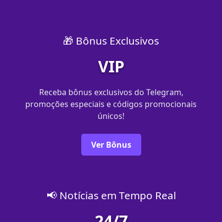
🎁 Bônus Exclusivos
VIP
Receba bônus exclusivos do Telegram,
promoções especiais e códigos promocionais
únicos!
Ver Bônus
📢 Notícias em Tempo Real
24/7