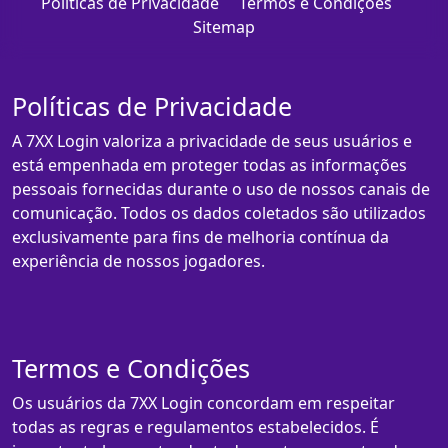
Políticas de Privacidade
Termos e Condições
Sitemap
Políticas de Privacidade
A 7XX Login valoriza a privacidade de seus usuários e
está empenhada em proteger todas as informações
pessoais fornecidas durante o uso de nossos canais de
comunicação. Todos os dados coletados são utilizados
exclusivamente para fins de melhoria contínua da
experiência de nossos jogadores.
Termos e Condições
Os usuários da 7XX Login concordam em respeitar
todas as regras e regulamentos estabelecidos. É