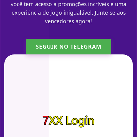
você tem acesso a promoções incríveis e uma
experiência de jogo inigualável. Junte-se aos
vencedores agora!
SEGUIR NO TELEGRAM