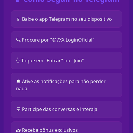
📱 Baixe o app Telegram no seu dispositivo
🔍 Procure por "@7XX LoginOficial"
👆 Toque em "Entrar" ou "Join"
🔔 Ative as notificações para não perder
nada
💬 Participe das conversas e interaja
🎁 Receba bônus exclusivos