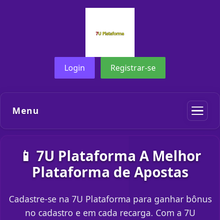
Login
Registrar-se
Menu
📱 7U Plataforma A Melhor
Plataforma de Apostas
Cadastre-se na 7U Plataforma para ganhar bônus
no cadastro e em cada recarga. Com a 7U