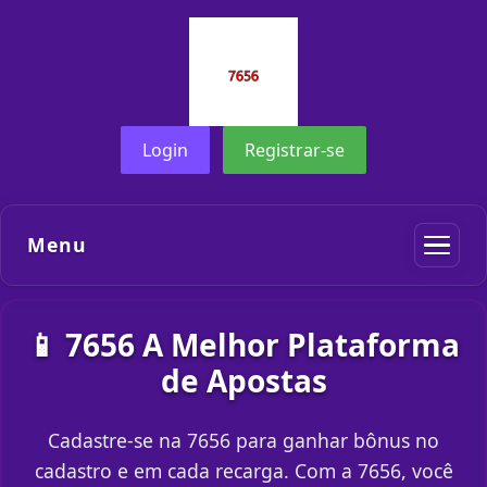
Login
Registrar-se
Menu
📱 7656 A Melhor Plataforma
de Apostas
Cadastre-se na 7656 para ganhar bônus no
cadastro e em cada recarga. Com a 7656, você