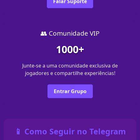
Falar Suporte
👥 Comunidade VIP
1000+
Junte-se a uma comunidade exclusiva de
jogadores e compartilhe experiências!
Entrar Grupo
📱 Como Seguir no Telegram