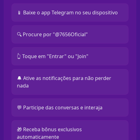
📱 Baixe o app Telegram no seu dispositivo
🔍 Procure por "@7656Oficial"
👆 Toque em "Entrar" ou "Join"
🔔 Ative as notificações para não perder
nada
💬 Participe das conversas e interaja
🎁 Receba bônus exclusivos
automaticamente