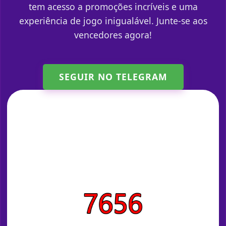
tem acesso a promoções incríveis e uma
experiência de jogo inigualável. Junte-se aos
vencedores agora!
SEGUIR NO TELEGRAM