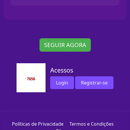
SEGUIR AGORA
Acessos
Login
Registrar-se
Políticas de Privacidade
Termos e Condições