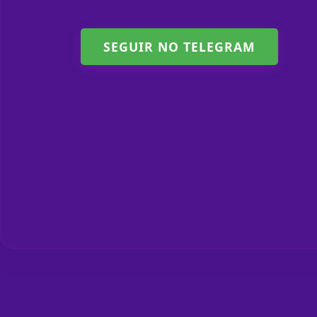
SEGUIR NO TELEGRAM