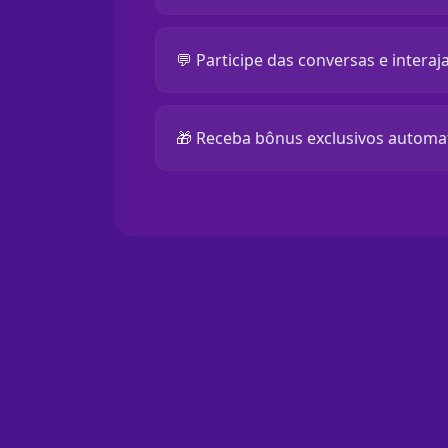
💬 Participe das conversas e interaj
🎁 Receba bônus exclusivos autom