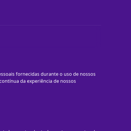
essoais fornecidas durante o uso de nossos
 contínua da experiência de nossos