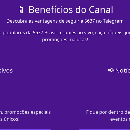
📱 Benefícios do Canal
Descubra as vantagens de seguir a 5637 no Telegram
s populares da 5637 Brasil : crupiês ao vivo, caça-níqueis,
promoções malucas!
sivos
📢 Notí
m, promoções especiais
Fique por dentro d
s únicos!
eventos 