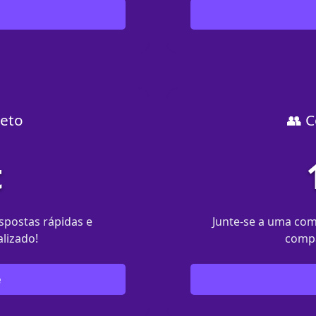
reto
👥 
t
espostas rápidas e
Junte-se a uma com
lizado!
compa
e