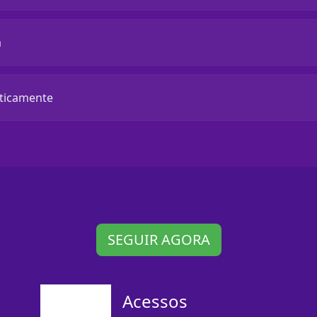
a
aticamente
SEGUIR AGORA
Acessos