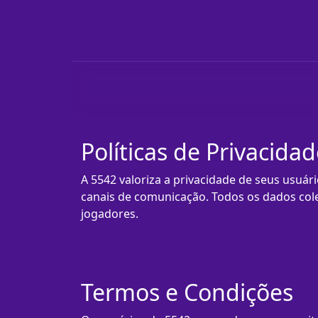
Políticas de Privacida
A 5542 valoriza a privacidade de seus usuá
canais de comunicação. Todos os dados cole
jogadores.
Termos e Condições