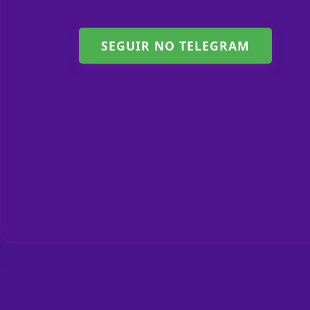
SEGUIR NO TELEGRAM