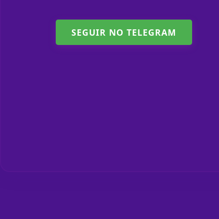
SEGUIR NO TELEGRAM