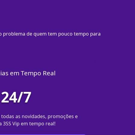
ve o problema de quem tem pouco tempo para
cias em Tempo Real
24/7
e todas as novidades, promoções e
a 3SS Vip em tempo real!