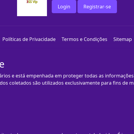
Login
Registrar-se
Políticas de Privacidade
Termos e Condições
Sitemap
de
suários e está empenhada em proteger todas as informações
os coletados são utilizados exclusivamente para fins de m