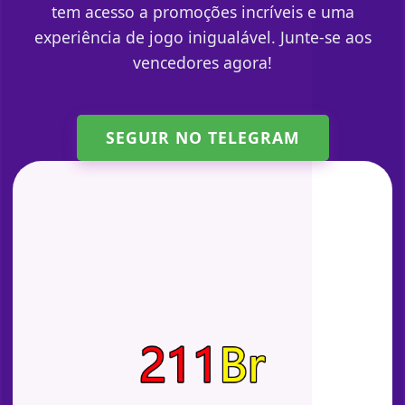
tem acesso a promoções incríveis e uma
experiência de jogo inigualável. Junte-se aos
vencedores agora!
SEGUIR NO TELEGRAM