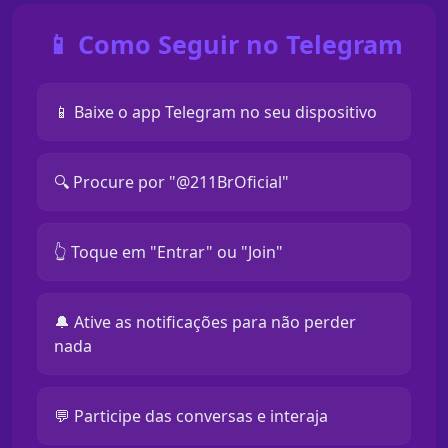
📱 Como Seguir no Telegram
📱 Baixe o app Telegram no seu dispositivo
🔍 Procure por "@211BrOficial"
👆 Toque em "Entrar" ou "Join"
🔔 Ative as notificações para não perder
nada
💬 Participe das conversas e interaja