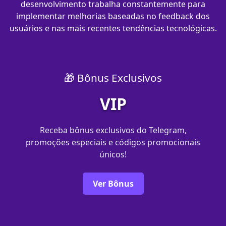
desenvolvimento trabalha constantemente para
implementar melhorias baseadas no feedback dos
usuários e nas mais recentes tendências tecnológicas.
🎁 Bônus Exclusivos
VIP
Receba bônus exclusivos do Telegram,
promoções especiais e códigos promocionais
únicos!
Ver Bônus