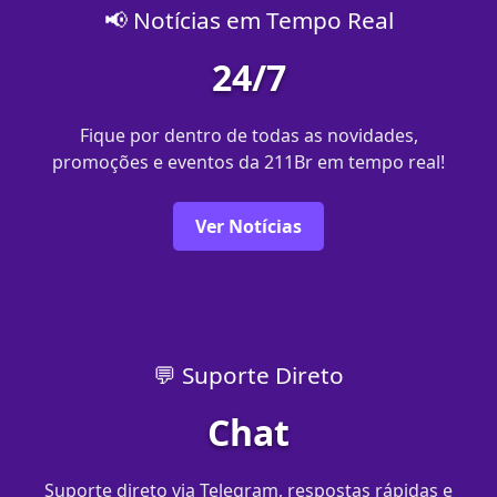
📢 Notícias em Tempo Real
24/7
Fique por dentro de todas as novidades,
promoções e eventos da 211Br em tempo real!
Ver Notícias
💬 Suporte Direto
Chat
Suporte direto via Telegram, respostas rápidas e